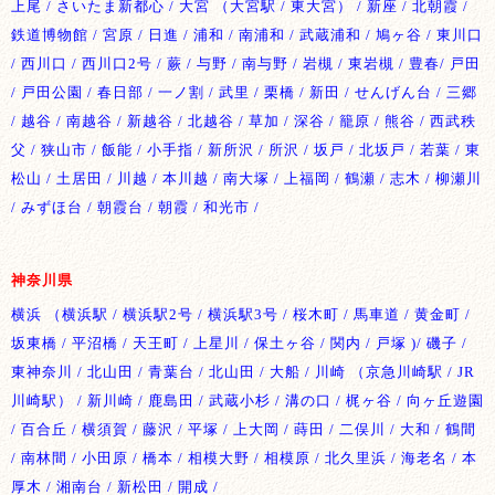
上尾 / さいたま新都心 / 大宮 （大宮駅 / 東大宮） / 新座 / 北朝霞 /
鉄道博物館 / 宮原 / 日進 / 浦和 / 南浦和 / 武蔵浦和 / 鳩ヶ谷 / 東川口
/ 西川口 / 西川口2号 / 蕨 / 与野 / 南与野 / 岩槻 / 東岩槻 / 豊春/ 戸田
/ 戸田公園 / 春日部 / 一ノ割 / 武里 / 栗橋 / 新田 / せんげん台 / 三郷
/ 越谷 / 南越谷 / 新越谷 / 北越谷 / 草加 / 深谷 / 籠原 / 熊谷 / 西武秩
父 / 狭山市 / 飯能 / 小手指 / 新所沢 / 所沢 / 坂戸 / 北坂戸 / 若葉 / 東
松山 / 土居田 / 川越 / 本川越 / 南大塚 / 上福岡 / 鶴瀬 / 志木 / 柳瀬川
/ みずほ台 / 朝霞台 / 朝霞 / 和光市 /
神奈川県
横浜 （横浜駅 / 横浜駅2号 / 横浜駅3号 / 桜木町 / 馬車道 / 黄金町 /
坂東橋 / 平沼橋 / 天王町 / 上星川 / 保土ヶ谷 / 関内 / 戸塚 )/ 磯子 /
東神奈川 / 北山田 / 青葉台 / 北山田 / 大船 / 川崎 （京急川崎駅 / JR
川崎駅） / 新川崎 / 鹿島田 / 武蔵小杉 / 溝の口 / 梶ヶ谷 / 向ヶ丘遊園
/ 百合丘 / 横須賀 / 藤沢 / 平塚 / 上大岡 / 蒔田 / 二俣川 / 大和 / 鶴間
/ 南林間 / 小田原 / 橋本 / 相模大野 / 相模原 / 北久里浜 / 海老名 / 本
厚木 / 湘南台 / 新松田 / 開成 /