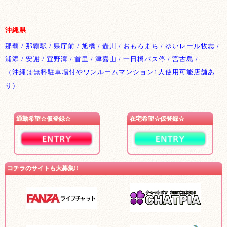
沖縄県
那覇 / 那覇駅 / 県庁前 / 旭橋 / 壺川 / おもろまち / ゆいレール牧志 /
浦添 / 安謝 / 宜野湾 / 首里 / 津嘉山 / 一日橋バス停 / 宮古島 /
（沖縄は無料駐車場付やワンルームマンション1人使用可能店舗あ
り）
通勤希望☆仮登録☆
在宅希望☆仮登録☆
コチラのサイトも大募集!!