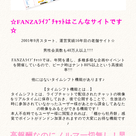
☆FANZAﾗｲﾌﾞﾁｬｯﾄはこんなサイトです
☆
2001年9月スタート、運営実績16年目の老舗サイト☆
男性会員数も40万人以上!!!!
FANZAﾗｲﾌﾞﾁｬｯﾄでは、年間を通し、多種多様な企画やイベント
を開催しているので、ピーク時はナント80%以上という高接続
率!!!
他にはないタイムシフト機能があります♪
【タイムシフト機能とは…】
タイムシフトとは、ライブチャットで配信されたチャットの映像
をリアルタイムに保存しておき、後で公開することで、 生放送の
時に参加されていなかったユーザー様があとから課金してあなた
の映像をみるとができる機能です！
本人不在時でもユーザー様に閲覧されれば、「棚から牡丹餅」感
覚でポイントがドンドン加算されますので大変にお得な機能です
♪
高報酬なのにノルマ一切無し！早