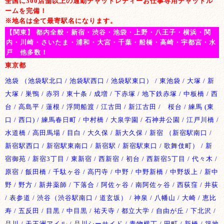
全国に300店舗以上の通勤チャットレディーお仕事専用チャットル
ームを完備！
※地名は全て最寄駅名になります。
【関東】 都内全般・新宿・渋谷・池袋・上野・八王子・横浜・関
内・川崎・さいたま・浦和・大宮・千葉・船橋・高崎・宇都宮・水
戸 他多数！
東京都
池袋 （池袋駅北口 / 池袋駅西口 / 池袋駅東口） / 東池袋 / 大塚 / 新
大塚 / 巣鴨 / 赤羽 / 東十条 / 成増 / 下赤塚 / 地下鉄赤塚 / 中板橋 / 西
台 / 高島平 / 蓮根 / 浮間船渡 / 江古田 / 新江古田 / 桜台 / 練馬 (東
口 / 西口) / 練馬春日町 / 中村橋 / 大泉学園 / 石神井公園 / 江戸川橋 /
水道橋 / 高田馬場 / 目白 / 大久保 / 新大久保 / 新宿 （新宿駅南口 /
新宿駅西口 / 新宿駅東南口 / 新宿駅 / 新宿駅東口 / 歌舞伎町） / 新
宿御苑 / 新宿3丁目 / 東新宿 / 西新宿 / 初台 / 西新宿5丁目 / 代々木 /
原宿 / 飯田橋 / 千駄ヶ谷 / 高円寺 / 中野 / 中野新橋 / 中野坂上 / 新中
野 / 野方 / 新井薬師 / 下落合 / 阿佐ヶ谷 / 南阿佐ヶ谷 / 西荻窪 / 井荻
/ 表参道 / 渋谷（渋谷駅南口 / 道玄坂） / 神泉 / 八幡山 / 大崎 / 恵比
寿 / 五反田 / 目黒 / 中目黒 / 祐天寺 / 都立大学 / 自由が丘 / 下北沢 /
品川 / 天王洲アイル / 品川シーサイド / 青物横丁 / 田町 / 新橋 / 築地