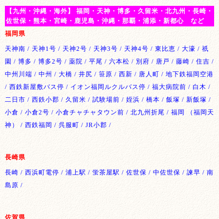
【九州・沖縄・海外】 福岡・天神・博多・久留米・北九州・長崎・
佐世保・熊本・宮崎・鹿児島・沖縄・那覇・浦添・新都心 など
福岡県
天神南 / 天神1号 / 天神2号 / 天神3号 / 天神4号 / 東比恵 / 大濠 / 祇
園 / 博多 / 博多2号 / 薬院 / 平尾 / 六本松 / 別府 / 唐戸 / 藤崎 / 住吉 /
中州川端 / 中州 / 大橋 / 井尻 / 笹原 / 西新 / 唐人町 / 地下鉄福岡空港
/ 西鉄新屋敷バス停 / イオン福岡ルクルバス停 / 福大病院前 / 白木 /
二日市 / 西鉄小郡 / 久留米 / 試験場前 / 姪浜 / 橋本 / 飯塚 / 新飯塚 /
小倉 / 小倉2号 / 小倉チャチャタウン前 / 北九州折尾 / 福岡 （福岡天
神） / 西鉄福岡 / 呉服町 / JR小郡 /
長崎県
長崎 / 西浜町電停 / 浦上駅 / 蛍茶屋駅 / 佐世保 / 中佐世保 / 諫早 / 南
島原 /
佐賀県