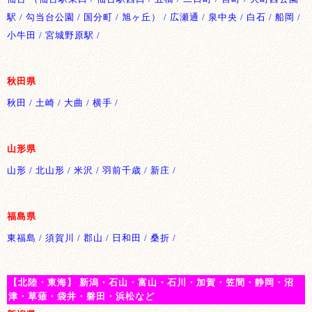
駅 / 勾当台公園 / 国分町 / 旭ヶ丘） / 広瀬通 / 泉中央 / 白石 / 船岡 /
小牛田 / 宮城野原駅 /
秋田県
秋田 / 土崎 / 大曲 / 横手 /
山形県
山形 / 北山形 / 米沢 / 羽前千歳 / 新庄 /
福島県
東福島 / 須賀川 / 郡山 / 日和田 / 桑折 /
【北陸・東海】 新潟・石山・富山・石川・加賀・笠間・静岡・沼
津・草薙・袋井・磐田・浜松など