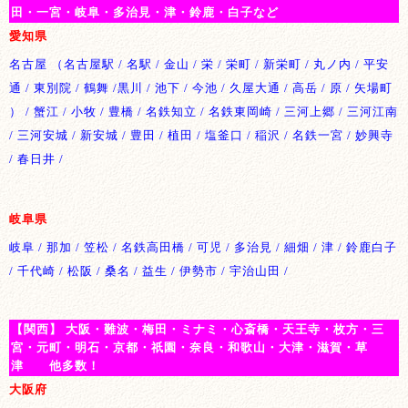
田・一宮・岐阜・多治見・津・鈴鹿・白子など
愛知県
名古屋 （名古屋駅 / 名駅 / 金山 / 栄 / 栄町 / 新栄町 / 丸ノ内 / 平安
通 / 東別院 / 鶴舞 /黒川 / 池下 / 今池 / 久屋大通 / 高岳 / 原 / 矢場町
） / 蟹江 / 小牧 / 豊橋 / 名鉄知立 / 名鉄東岡崎 / 三河上郷 / 三河江南
/ 三河安城 / 新安城 / 豊田 / 植田 / 塩釜口 / 稲沢 / 名鉄一宮 / 妙興寺
/ 春日井 /
岐阜県
岐阜 / 那加 / 笠松 / 名鉄高田橋 / 可児 / 多治見 / 細畑 / 津 / 鈴鹿白子
/ 千代崎 / 松阪 / 桑名 / 益生 / 伊勢市 / 宇治山田 /
【関西】 大阪・難波・梅田・ミナミ・心斎橋・天王寺・枚方・三
宮・元町・明石・京都・祇園・奈良・和歌山・大津・滋賀・草
津 他多数！
大阪府