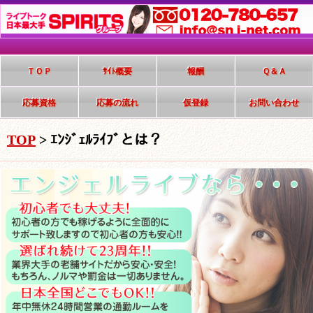
ＴＯＰ
ｻｲﾄ概要
報酬
Ｑ＆Ａ
応募資格
応募の流れ
仮登録
お問い合わせ
TOP
>
ｴﾝｼﾞｪﾙﾗｲﾌﾞとは？
TOP
<
Back