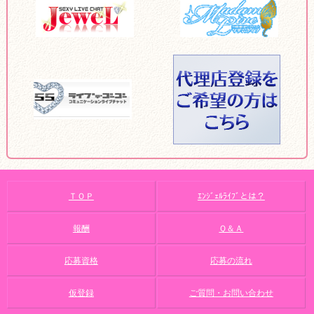
ＴＯＰ
ｴﾝｼﾞｪﾙﾗｲﾌﾞとは？
報酬
Ｑ＆Ａ
応募資格
応募の流れ
仮登録
ご質問・お問い合わせ