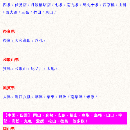
四条 / 伏見店 / 丹波橋駅店 / 七条 / 南九条 / 烏丸十条 / 西京極 / 山科
/ 西大路 / 三条 / 竹田 / 東山 /
奈良県
奈良 / 大和高田 / 浮孔 /
和歌山県
箕島 / 和歌山 / 紀ノ川 / 太地 /
滋賀県
大津 / 近江八幡 / 草津 / 栗東 / 野洲 / 南草津 / 米原 /
【中国・四国】 岡山・倉敷・広島・福山・鳥取・島根・山口・宇
部・高松・丸亀・愛媛・松山・徳島 他多数！
岡山県