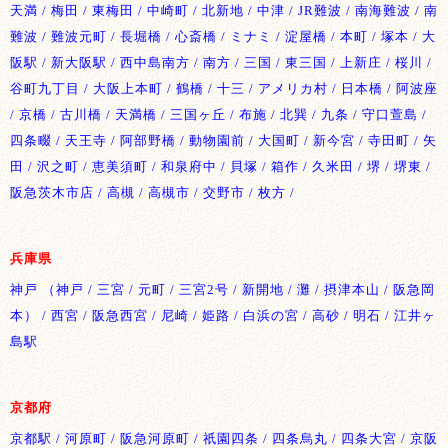
天満 / 梅田 / 東梅田 / 中崎町 / 北新地 / 中津 / JR難波 / 南海難波 / 南
難波 / 難波元町 / 長堀橋 / 心斎橋 / ミナミ / 淀屋橋 / 本町 / 塚本 / 大
阪駅 / 新大阪駅 / 西中島南方 / 南方 / 三国 / 東三国 / 上新庄 / 桜川 /
谷町九丁目 / 大阪上本町 / 鶴橋 / 十三 / アメリカ村 / 日本橋 / 阿波座
/ 京橋 / 古川橋 / 天満橋 / 三国ヶ丘 / 布施 / 北巽 / 九条 / 守口萱島 /
四条畷 / 天王寺 / 阿部野橋 / 動物園前 / 大国町 / 新今宮 / 寺田町 / 矢
田 / 沢之町 / 恵美須町 / 和泉府中 / 貝塚 / 箱作 / 久米田 / 堺 / 堺東 /
阪急茨木市店 / 高槻 / 高槻市 / 交野市 / 枚方 /
兵庫県
神戸 （神戸 / 三宮 / 元町 / 三宮2号 / 新開地 / 灘 / 摂津本山 / 阪急岡
本） / 西宮 / 阪急西宮 / 尼崎 / 姫路 / 白浜の宮 / 高砂 / 明石 / 江井ヶ
島駅
京都府
京都駅 / 河原町 / 阪急河原町 / 祇園四条 / 四条烏丸 / 四条大宮 / 京阪