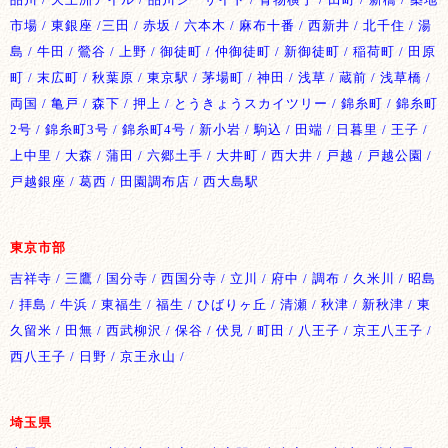
市場 / 東銀座 /三田 / 赤坂 / 六本木 / 麻布十番 / 西新井 / 北千住 / 湯
島 / 牛田 / 鶯谷 / 上野 / 御徒町 / 仲御徒町 / 新御徒町 / 稲荷町 / 田原
町 / 末広町 / 秋葉原 / 東京駅 / 茅場町 / 神田 / 浅草 / 蔵前 / 浅草橋 /
両国 / 亀戸 / 森下 / 押上 / とうきょうスカイツリー / 錦糸町 / 錦糸町
2号 / 錦糸町3号 / 錦糸町4号 / 新小岩 / 駒込 / 田端 / 日暮里 / 王子 /
上中里 / 大森 / 蒲田 / 六郷土手 / 大井町 / 西大井 / 戸越 / 戸越公園 /
戸越銀座 / 葛西 / 田園調布店 / 西大島駅
東京市部
吉祥寺 / 三鷹 / 国分寺 / 西国分寺 / 立川 / 府中 / 調布 / 久米川 / 昭島
/ 拝島 / 牛浜 / 東福生 / 福生 / ひばりヶ丘 / 清瀬 / 秋津 / 新秋津 / 東
久留米 / 田無 / 西武柳沢 / 保谷 / 伏見 / 町田 / 八王子 / 京王八王子 /
西八王子 / 日野 / 京王永山 /
埼玉県