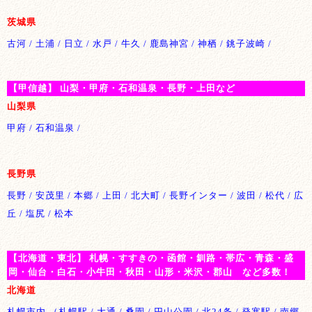
茨城県
古河 / 土浦 / 日立 / 水戸 / 牛久 / 鹿島神宮 / 神栖 / 銚子波崎 /
【甲信越】 山梨・甲府・石和温泉・長野・上田など
山梨県
甲府 / 石和温泉 /
長野県
長野 / 安茂里 / 本郷 / 上田 / 北大町 / 長野インター / 波田 / 松代 / 広
丘 / 塩尻 / 松本
【北海道・東北】 札幌・すすきの・函館・釧路・帯広・青森・盛
岡・仙台・白石・小牛田・秋田・山形・米沢・郡山 など多数！
北海道
札幌市内 （札幌駅 / 大通 / 桑園 / 円山公園 / 北24条 / 発寒駅 / 南郷