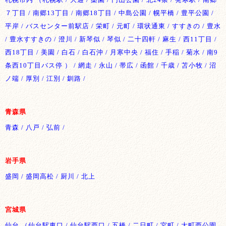
７丁目 / 南郷13丁目 / 南郷18丁目 / 中島公園 / 幌平橋 / 豊平公園 /
平岸 / バスセンター前駅店 / 栄町 / 元町 / 環状通東 / すすきの / 豊水
/ 豊水すすきの / 澄川 / 新琴似 / 琴似 / 二十四軒 / 麻生 / 西11丁目 /
西18丁目 / 美園 / 白石 / 白石沖 / 月寒中央 / 福住 / 手稲 / 菊水 / 南9
条西10丁目バス停 ） / 網走 / 永山 / 帯広 / 函館 / 千歳 / 苫小牧 / 沼
ノ端 / 厚別 / 江別 / 釧路 /
青森県
青森 / 八戸 / 弘前 /
岩手県
盛岡 / 盛岡高松 / 厨川 / 北上
宮城県
仙台 （仙台駅東口 / 仙台駅西口 / 五橋 / 二日町 / 宮町 / 大町西公園